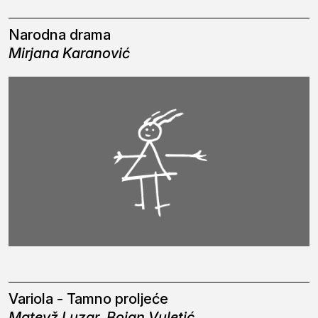
Narodna drama
Mirjana Karanović
Variola - Tamno proljeće
Matevž Luzar, Bojan Vuletić