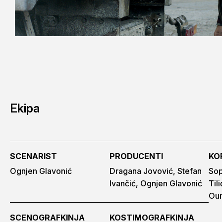
Ekipa
SCENARIST
PRODUCENTI
KO
Ognjen Glavonić
Dragana Jovović, Stefan
Sop
Ivančić, Ognjen Glavonić
Til
Ou
SCENOGRAFKINJA
KOSTIMOGRAFKINJA