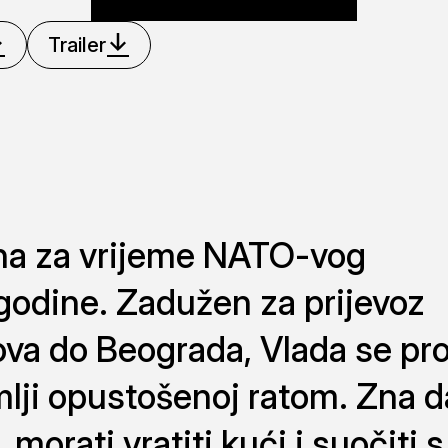
Trailer
ona za vrijeme NATO-vog
godine. Zadužen za prijevoz
va do Beograda, Vlada se pro
emlji opustošenoj ratom. Zna d
morati vratiti kući i suočiti s