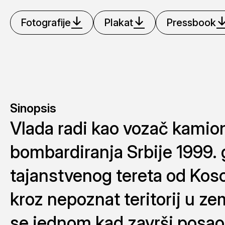
Fotografije
Plakat
Pressbook
Sinopsis
Vlada radi kao vozač kami
bombardiranja Srbije 1999. 
tajanstvenog tereta od Koso
kroz nepoznat teritorij u z
se jednom kad završi posao, 