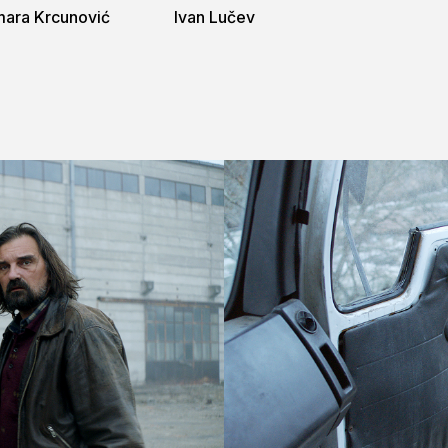
ara Krcunović
Ivan Lučev