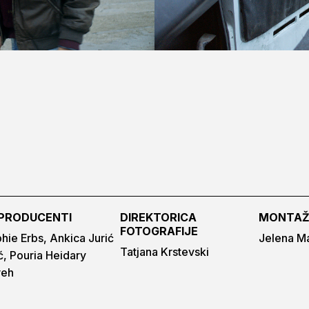
PRODUCENTI
DIREKTORICA
MONTAŽ
FOTOGRAFIJE
hie Erbs, Ankica Jurić
Jelena M
Tatjana Krstevski
ić, Pouria Heidary
reh