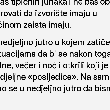
š tipičnih junaka i ne baš ob
erovati da izvorište imaju u
ćinom zaista imaju.
nedjeljno jutro u kojem zati
uacijama da bi se nakon toga 
, večer i noć i otkrili koji je 
edjeljne «posljedice». Na sa
o se u nedjeljno jutro da bi