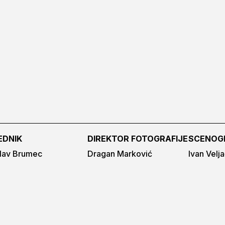
EDNIK
DIREKTOR FOTOGRAFIJE
SCENOG
lav Brumec
Dragan Marković
Ivan Velj