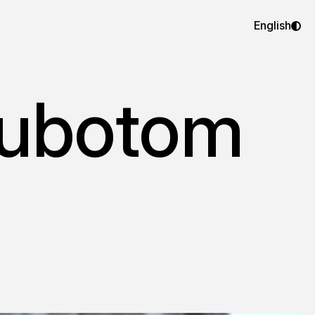
English
 subotom