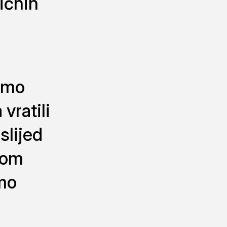
ičnih
čemo
vratili
slijed
mom
smo