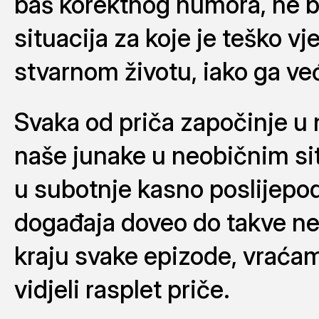
baš korektnog humora, ne ba
situacija za koje je teško vj
stvarnom životu, iako ga ve
Svaka od priča započinje u 
naše junake u neobičnim sit
u subotnje kasno poslijepodne
događaja doveo do takve n
kraju svake epizode, vraćam
vidjeli rasplet priče.