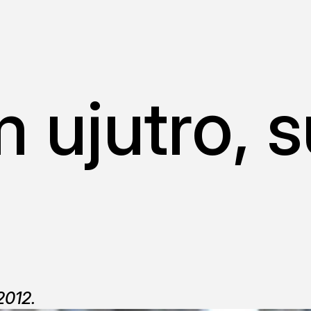
m ujutro,
2012.