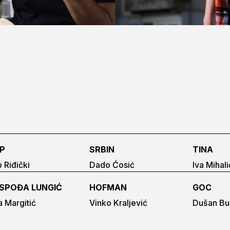
IP
SRBIN
TINA
p Riđički
Dado Ćosić
Iva Mihali
SPOĐA LUNGIĆ
HOFMAN
GOC
a Margitić
Vinko Kraljević
Dušan Bu