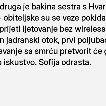
 druga je bakina sestra s Hvar
- obiteljske su se veze pokidal
 prijeti ljetovanje bez wireles
an jadranski otok, prvi poljuba
očavanje sa smrću pretvorit će 
 iskustvo. Sofija odrasta.