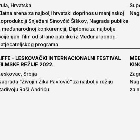
Pula, Hrvatska
Supe
Zlatna arena za najbolji hrvatski doprinos u manjinskoj
Nagr
koprodukciji Snježani Sinovčić Šiškov, Nagrada publike
u međunarodnoj konkurenciji, Diploma za najbolje
ocijenjeni film od strane publike iz Međunarodnog
natjecateljskog programa
LIFFE - LESKOVAČKI INTERNACIONALNI FESTIVAL
MEĐ
FILMSKE REŽIJE 2022.
KIN
Leskovac, Srbija
Zagr
Nagrada “Živojin Žika Pavlović” za najbolju režiju
Nagr
Radivoju Raši Andriću
za n