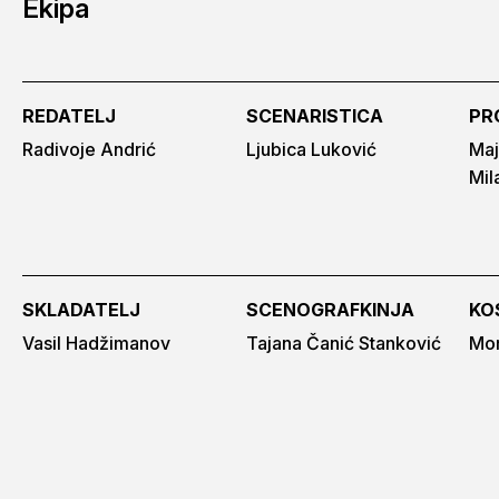
Ekipa
REDATELJ
SCENARISTICA
PR
Radivoje Andrić
Ljubica Luković
Maj
Mil
SKLADATELJ
SCENOGRAFKINJA
KO
Vasil Hadžimanov
Tajana Čanić Stanković
Mom