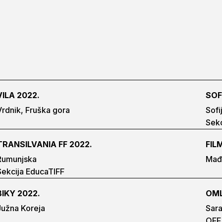
VILA 2022.
SOFI
Vrdnik, Fruška gora
Sofi
Sekc
TRANSILVANIA FF 2022.
FIL
Rumunjska
Mađ
Sekcija EducaTIFF
BIKY 2022.
OML
Južna Koreja
Sara
OFF