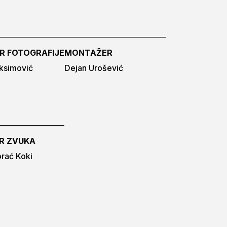
R FOTOGRAFIJE
MONTAŽER
ksimović
Dejan Urošević
R ZVUKA
rać Koki