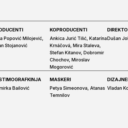
ODUCENTI
KOPRODUCENTI
DIREKTO
a Popović Milojević,
Ankica Jurić Tilić, Katarína
Dušan Jo
an Stojanović
Krnáčová, Mira Staleva,
Stefan Kitanov, Dobromir
Chochov, Miroslav
Mogorović
STIMOGRAFKINJA
MASKERI
DIZAJNE
irka Bailović
Petya Simeonova, Atanas
Vladan Ko
Temnilov