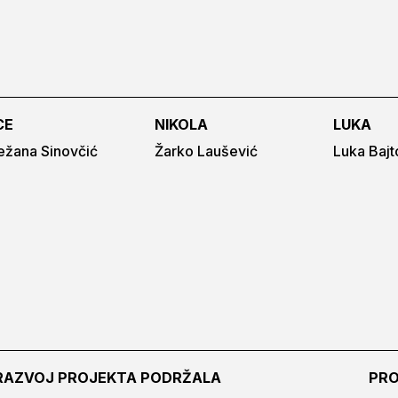
CE
NIKOLA
LUKA
ežana Sinovčić
Žarko Laušević
Luka Bajt
RAZVOJ PROJEKTA PODRŽALA
PRO