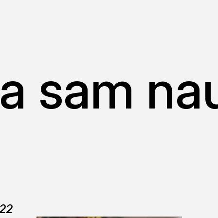
da sam nau
022