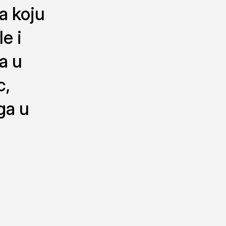
a koju
e i
sa u
c,
ga u