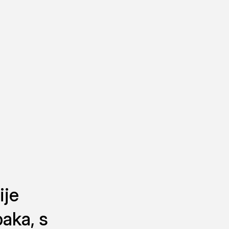
ije
baka, s