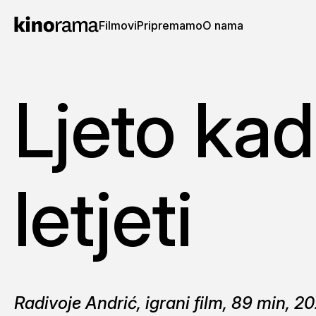
Filmovi
Pripremamo
O nama
Ljeto ka
letjeti
Radivoje Andrić, igrani film, 89 min, 2