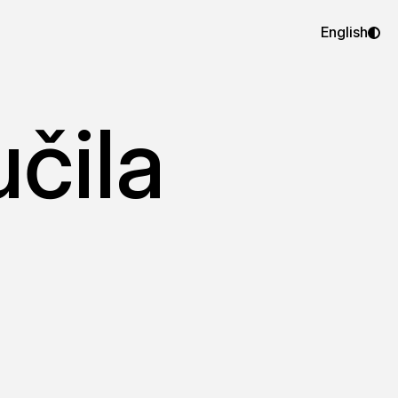
English
čila