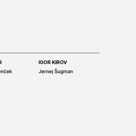
R
IGOR KIROV
enček
Jernej Šugman