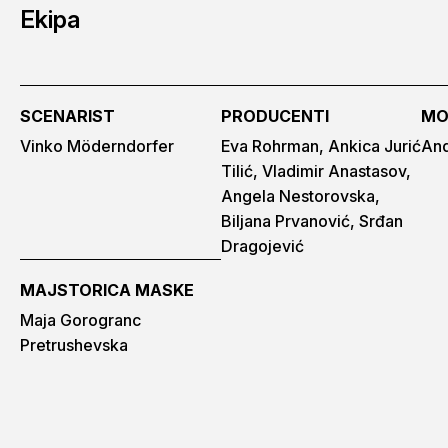
Ekipa
SCENARIST
PRODUCENTI
MO
Vinko Möderndorfer
Eva Rohrman, Ankica Jurić
And
Tilić, Vladimir Anastasov,
Angela Nestorovska,
Biljana Prvanović, Srđan
Dragojević
MAJSTORICA MASKE
Maja Gorogranc
Pretrushevska