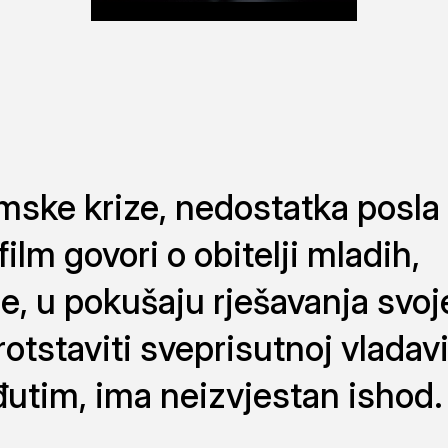
ske krize, nedostatka posla 
ilm govori o obitelji mladih,
se, u pokušaju rješavanja svoj
rotstaviti sveprisutnoj vladav
đutim, ima neizvjestan ishod.