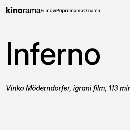
Filmovi
Pripremamo
O nama
Inferno
Vinko Möderndorfer, igrani film, 113 mi