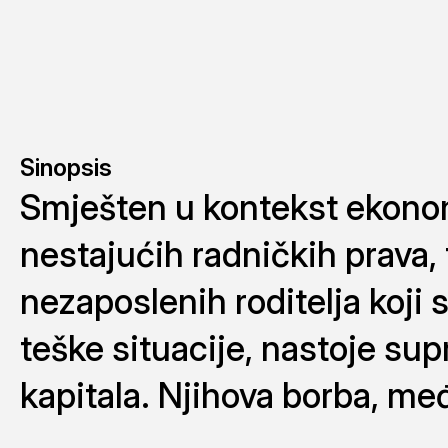
Sinopsis
Smješten u kontekst ekonom
nestajućih radničkih prava, f
nezaposlenih roditelja koji 
teške situacije, nastoje sup
kapitala. Njihova borba, me