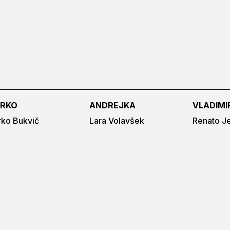
RKO
ANDREJKA
VLADIMI
ko Bukvič
Lara Volavšek
Renato J