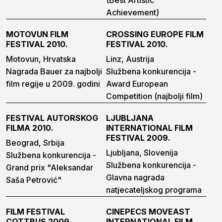
(Best Artistic
Achievement)
MOTOVUN FILM
CROSSING EUROPE FILM
FESTIVAL 2010.
FESTIVAL 2010.
Motovun, Hrvatska
Linz, Austrija
Nagrada Bauer za najbolji
Službena konkurencija -
film regije u 2009. godini
Award European
Competition (najbolji film)
FESTIVAL AUTORSKOG
LJUBLJANA
FILMA 2010.
INTERNATIONAL FILM
FESTIVAL 2009.
Beograd, Srbija
Ljubljana, Slovenija
Službena konkurencija -
Službena konkurencija -
Grand prix "Aleksandar
Glavna nagrada
Saša Petrović"
natjecateljskog programa
FILM FESTIVAL
CINEPECS MOVEAST
COTTBUS 2009.
INTERNATIONAL FILM